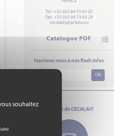
FRANCE
Tel : +33 (0)3 84 73 63 20
Fax : +33 (0)3 84 73 63 29
cecalait[at]actalia.eu
Catalogue PDF
Inscrivez-vous à nos flash infos
 vous souhaitez
La lettre de CECALAIT
ialité