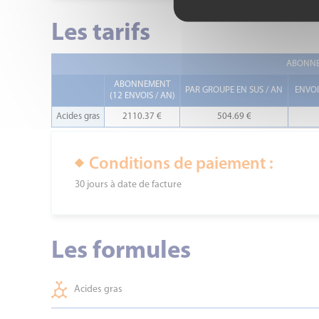
Les tarifs
ABONNE
ABONNEMENT
PAR GROUPE EN SUS / AN
ENVOI
(12 ENVOIS / AN)
Acides gras
2110.37 €
504.69 €
Conditions de paiement :
30 jours à date de facture
Les formules
Acides gras