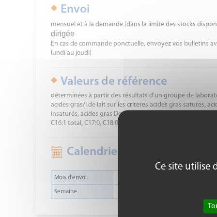
Envoi
mensuel et à la demande (dans la limite des stocks dispon
dirigée
En cas de commande ponctuelle, envoyez vos bulletins ava
lundi au jeudi)
Valeurs de référence
déterminées à partir des résultats d'un groupe de labora
acides gras/l de lait sur les critères acides gras saturés, 
insaturés, acides gras Do novo, acides gras Mixed, acides gr
C16:1 total, C17:0, C18:0, C18:1 9c, C18:1 total, C18:2 total 
Calendrier prévisionnel :
Ce site utilis
Mois d'envoi
Jan
Fév
Mar
Avr
Semaine
52
4
8
13
To