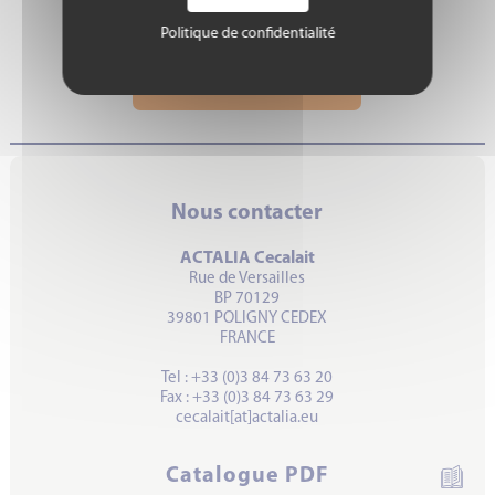
Politique de confidentialité
ACTUALITÉS
Voir toutes les actus >
Nous contacter
ACTALIA Cecalait
Rue de Versailles
BP 70129
39801 POLIGNY CEDEX
FRANCE
Tel : +33 (0)3 84 73 63 20
Fax : +33 (0)3 84 73 63 29
cecalait[at]actalia.eu
Catalogue PDF