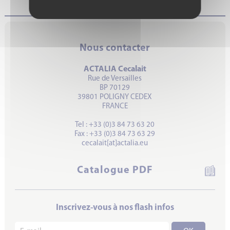
Nous contacter
ACTALIA Cecalait
Rue de Versailles
BP 70129
39801 POLIGNY CEDEX
FRANCE
Tel : +33 (0)3 84 73 63 20
Fax : +33 (0)3 84 73 63 29
cecalait[at]actalia.eu
Catalogue PDF
Inscrivez-vous à nos flash infos