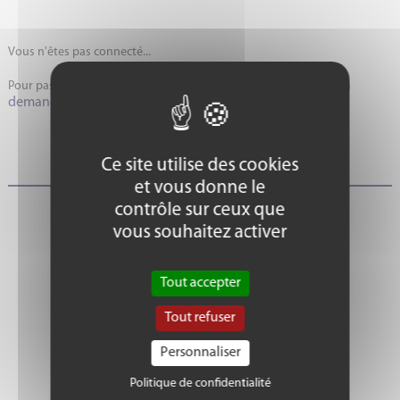
Vous n'êtes pas connecté...
Pour passer commande, connectez-vous à votre espace client ou
demandez la création de votre compte
.
Ce site utilise des cookies
et vous donne le
contrôle sur ceux que
vous souhaitez activer
Tout accepter
Tout refuser
ACTUALITÉS
Personnaliser
Politique de confidentialité
Voir toutes les actus >