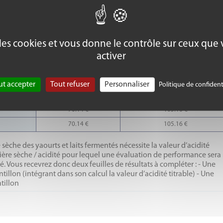
ours minimum avant chaque envoi
e des cookies et vous donne le contrôle sur ceux que
activer
COTISANTS H.T.
NON COTISANTS H.T.
ut accepter
Tout refuser
Personnaliser
Politique de confident
70.14 €
105.16 €
70.14 €
105.16 €
70.14 €
105.16 €
sèche des yaourts et laits fermentés nécessite la valeur d’acidité
atière sèche / acidité pour lequel une évaluation de performance sera
é. Vous recevrez donc deux feuilles de résultats à compléter : - Une
illon (intégrant dans son calcul la valeur d’acidité titrable) - Une
ntillon