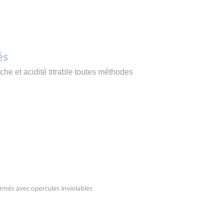
és
che et acidité titrable toutes méthodes
rmés avec opercules inviolables