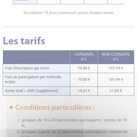
Inscription 10 jours minimum avant chaque envoi
Les tarifs
COTISANTS
NON COTISANTS
H.T.
H.T.
Frais d'inscription par envoi
70.88 €
105.94 €
Frais de participation par méthode
70.88 €
105.94 €
testée
Azote total + ANP (Supplément)
14.03 €
21.04 €
Conditions particulières :
groupes de 10 à 24 laboratoires participants : remise de 10
%,
groupes à partir de 25 laboratoires participants : remise de