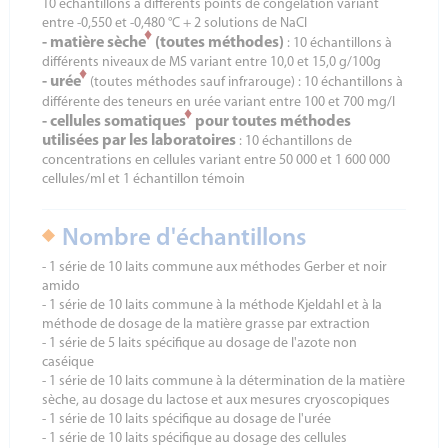
10 échantillons à différents points de congélation variant
entre -0,550 et -0,480 °C + 2 solutions de NaCl
♦
- matière sèche
(toutes méthodes)
: 10 échantillons à
différents niveaux de MS variant entre 10,0 et 15,0 g/100g
♦
- urée
(toutes méthodes sauf infrarouge) : 10 échantillons à
différente des teneurs en urée variant entre 100 et 700 mg/l
♦
- cellules somatiques
pour toutes méthodes
utilisées par les laboratoires
: 10 échantillons de
concentrations en cellules variant entre 50 000 et 1 600 000
cellules/ml et 1 échantillon témoin
Nombre d'échantillons
- 1 série de 10 laits commune aux méthodes Gerber et noir
amido
- 1 série de 10 laits commune à la méthode Kjeldahl et à la
méthode de dosage de la matière grasse par extraction
- 1 série de 5 laits spécifique au dosage de l'azote non
caséique
- 1 série de 10 laits commune à la détermination de la matière
sèche, au dosage du lactose et aux mesures cryoscopiques
- 1 série de 10 laits spécifique au dosage de l'urée
- 1 série de 10 laits spécifique au dosage des cellules