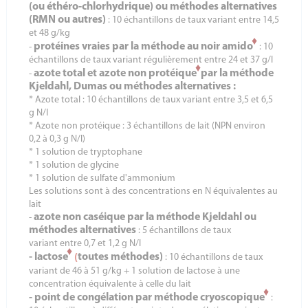
(ou éthéro-chlorhydrique)
ou méthodes alternatives
(RMN ou autres)
: 10 échantillons de taux variant entre 14,5
et 48 g/kg
♦
protéines vraies par la méthode au noir amido
-
: 10
échantillons de taux variant régulièrement entre 24 et 37 g/l
♦
azote total et azote non protéique
par la méthode
-
Kjeldahl, Dumas ou méthodes alternatives :
* Azote total : 10 échantillons de taux variant entre 3,5 et 6,5
g N/l
* Azote non protéique : 3 échantillons de lait (NPN environ
0,2 à 0,3 g N/l)
* 1 solution de tryptophane
* 1 solution de glycine
* 1 solution de sulfate d'ammonium
Les solutions sont à des concentrations en N équivalentes au
lait
azote non caséique par la méthode Kjeldahl ou
-
méthodes alternatives
: 5 échantillons de taux
variant entre 0,7 et 1,2 g N/l
♦
- lactose
(
toutes méthodes)
: 10 échantillons de taux
variant de 46 à 51 g/kg + 1 solution de lactose à une
concentration équivalente à celle du lait
♦
- point de congélation par méthode cryoscopique
: