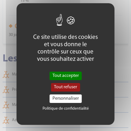
15 %
Conditions de paiement :
30 jours à date de facture
Ce site utilise des cookies
et vous donne le
contrôle sur ceux que
Les formules
vous souhaitez activer
Matière grasse Gerber
Tout accepter
Tout refuser
Protéines vraies Noir amido
Personnaliser
Matière grasse extraction
Politique de confidentialité
Azote total + ANP