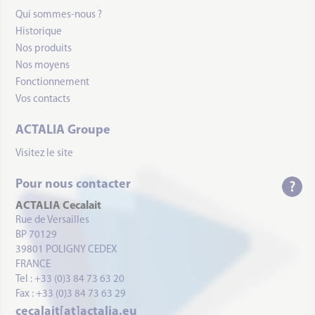
Qui sommes-nous ?
Historique
Nos produits
Nos moyens
Fonctionnement
Vos contacts
ACTALIA Groupe
Visitez le site
Pour nous contacter
ACTALIA Cecalait
Rue de Versailles
BP 70129
39801 POLIGNY CEDEX
FRANCE
Tel : +33 (0)3 84 73 63 20
Fax : +33 (0)3 84 73 63 29
cecalait[at]actalia.eu