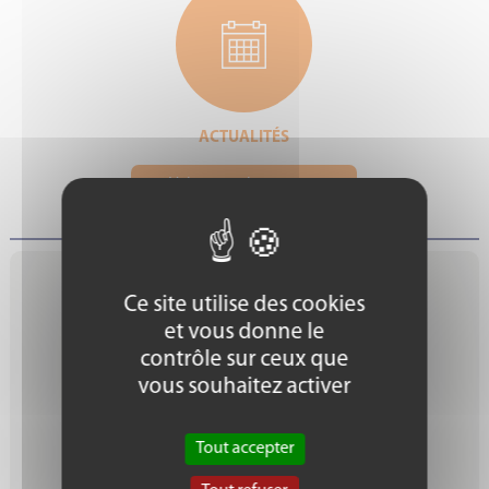
ACTUALITÉS
Voir toutes les actus >
Ce site utilise des cookies
Nous contacter
et vous donne le
ACTALIA Cecalait
contrôle sur ceux que
Rue de Versailles
vous souhaitez activer
BP 70129
39801 POLIGNY CEDEX
FRANCE
Tout accepter
Tel : +33 (0)3 84 73 63 20